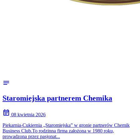
notes
Staromiejska partnerem Chemika
event_note
08 kwietnia 2026
Piekarnia-Cukiernia „Staromiejska” w gronie partnerów Chemik
Business Club.To rodzinna firma założona w 1980 roku,
prowadzona przez pasjonat...