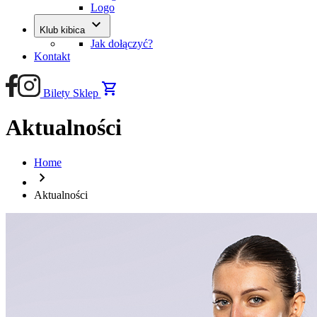
Logo
keyboard_arrow_down
Klub kibica
Jak dołączyć?
Kontakt
shopping_cart
Bilety
Sklep
Aktualności
Home
chevron_right
Aktualności