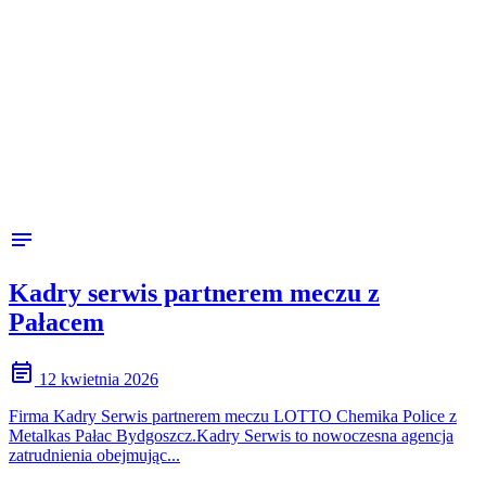
notes
Kadry serwis partnerem meczu z
Pałacem
event_note
12 kwietnia 2026
Firma Kadry Serwis partnerem meczu LOTTO Chemika Police z
Metalkas Pałac Bydgoszcz.Kadry Serwis to nowoczesna agencja
zatrudnienia obejmując...