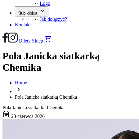
Logo
keyboard_arrow_down
Klub kibica
Jak dołączyć?
Kontakt
shopping_cart
Bilety
Sklep
Pola Janicka siatkarką
Chemika
Home
chevron_right
Pola Janicka siatkarką Chemika
Pola Janicka siatkarką Chemika
event_note
23 czerwca 2026